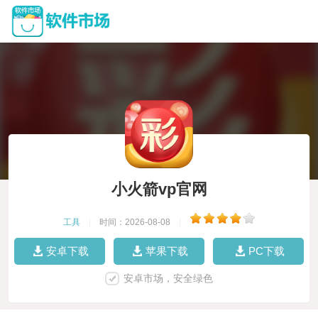
小火箭vp官网
工具
|
时间：2026-08-08
|
安卓下载
苹果下载
PC下载
安卓市场，安全绿色