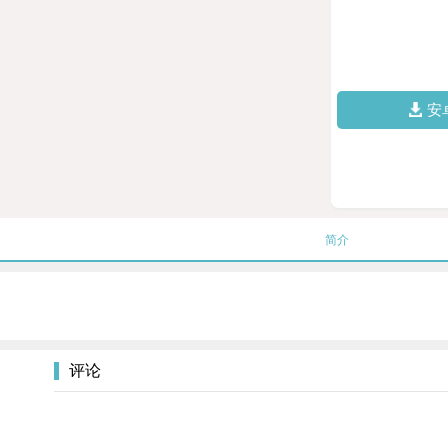
安
简介
评论