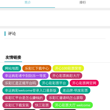
简介
排行
评论
友情链接
网站地图
乐彩汇下载中心
开心100彩票荣誉
幸运购彩者中刮刮乐一等奖
开心彩票购彩大厅
乐彩汇是正规平台吗
开心彩彩票平台
开心彩票网官网
幸运购彩welcome登录入口最新版
老品牌-明发彩票
乐彩汇平台是怎么赚钱的
乐彩汇邀请码怎么获取
乐彩汇下载安装
快三彩票
开心彩票大厅 welcome